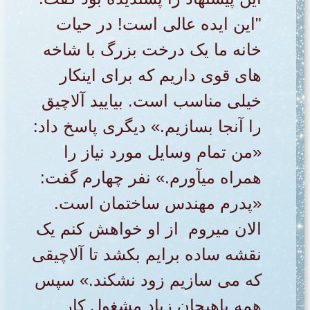
"این ایده عالی است! در حیات
خانه ما یک درخت بزرگ با شاخه
های قوی داریم که برای اینکار
خیلی مناسب است. بیایید آلاچیق
را آنجا بسازیم.» دیگری پاسخ داد:
«من تمام وسایل مورد نیاز را
همراه میآورم.» نفر چهارم گفت:
«پدرم مهندس ساختمان است.
الان میروم از او خواهش کنم یک
نقشه ساده برایم بکشد تا آلاچیقی
که می سازیم زود نشکند.» سپس
همه باهیجان زیاد مشغول کار